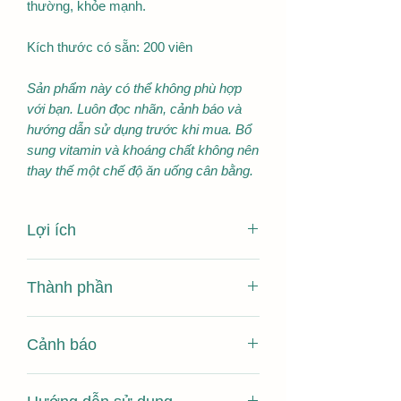
thường, khỏe mạnh.
Kích thước có sẵn: 200 viên
Sản phẩm này có thể không phù hợp
với bạn. Luôn đọc nhãn, cảnh báo và
hướng dẫn sử dụng trước khi mua. Bổ
sung vitamin và khoáng chất không nên
thay thế một chế độ ăn uống cân bằng.
Lợi ích
Chứa liều cao 1,2g lecithin đậu nành
Thành phần
dưới dạng viên nang gel mềm tiện
lợi, dễ uống.
MỖI VIÊN UỐNG
Được sản xuất cẩn thận để hỗ trợ
Cảnh báo
CHỨA:Lecithin1,2gChứa không ít hơn
sự phân hủy cholesterol và duy trì
50% phosphatide từ đậu nành và dầu
mức cholesterol bình thường, khỏe
Thuốc này có thể không phù hợp với
mạnh.