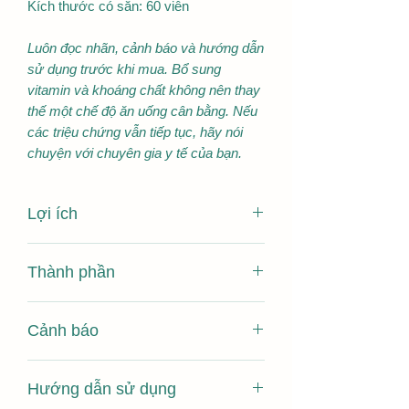
Kích thước có sẵn: 60 viên
Luôn đọc nhãn, cảnh báo và hướng dẫn
sử dụng trước khi mua. Bổ sung
vitamin và khoáng chất không nên thay
thế một chế độ ăn uống cân bằng. Nếu
các triệu chứng vẫn tiếp tục, hãy nói
chuyện với chuyên gia y tế của bạn.
Lợi ích
Duy trì sức khỏe của phổi
Thành phần
Giảm các triệu chứng của nhiễm
trùng đường hô hấp trên nhẹ
MỖI VIÊN UỐNG CHỨA:Chiết xuất lá
Duy trì chức năng hệ thống miễn
Cảnh báo
Olea europaea (Ô liu)
dịch khỏe mạnh
Tương đương với lá khô
Thuốc long đờm / làm sạch niêm
Đọc các cảnh báo trước khi mua.
100mg
mạc đường hô hấp
Hướng dẫn sử dụng
Làm theo hướng dẫn sử dụng. Nếu
1000mg
Thuốc chống ho / giảm ho